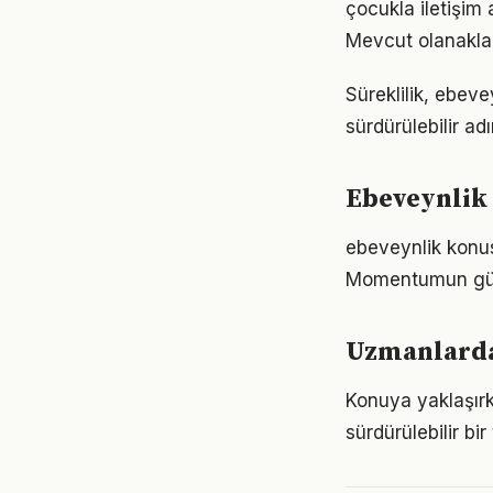
çocukla iletişim
Mevcut olanaklarl
Süreklilik, ebeve
sürdürülebilir ad
Ebeveynlik 
ebeveynlik konus
Momentumun gücü
Uzmanlarda
Konuya yaklaşırk
sürdürülebilir bi