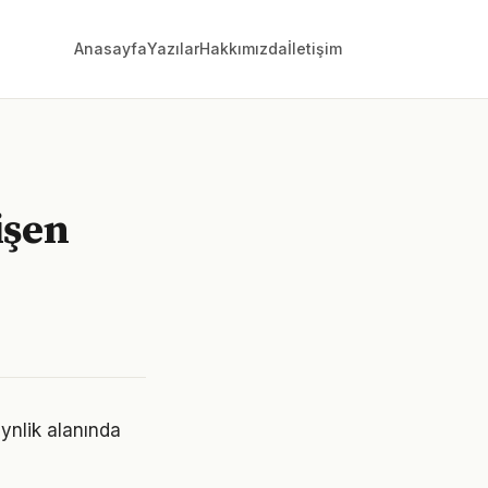
Anasayfa
Yazılar
Hakkımızda
İletişim
işen
ynlik alanında