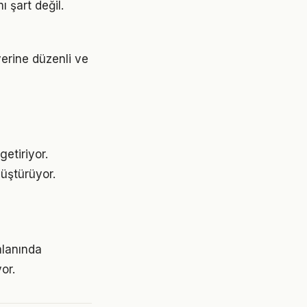
 şart değil.
yerine düzenli ve
etiriyor.
üştürüyor.
alanında
or.