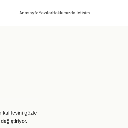
Anasayfa
Yazılar
Hakkımızda
İletişim
i
n kalitesini gözle
değiştiriyor.