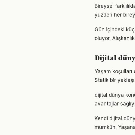
Bireysel farklılı
yüzden her birey
Gün içindeki küç
oluyor. Alışkanl
Dijital düny
Yaşam koşulları d
Statik bir yaklaş
dijital dünya ko
avantajlar sağlıyo
Kendi dijital dü
mümkün. Yaşanan