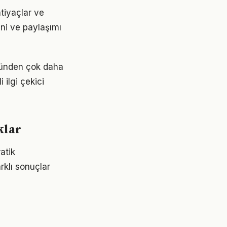
htiyaçlar ve
ini ve paylaşımı
üğünden çok daha
 ilgi çekici
klar
atik
rklı sonuçlar