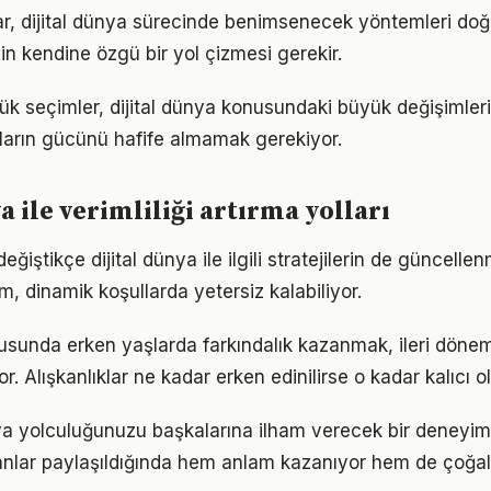
klar, dijital dünya sürecinde benimsenecek yöntemleri doğ
in kendine özgü bir yol çizmesi gerekir.
ük seçimler, dijital dünya konusundaki büyük değişimlerin
ıkların gücünü hafife almamak gerekiyor.
a ile verimliliği artırma yolları
eğiştikçe dijital dünya ile ilgili stratejilerin de güncelle
ım, dinamik koşullarda yetersiz kalabiliyor.
nusunda erken yaşlarda farkındalık kazanmak, ileri dön
r. Alışkanlıklar ne kadar erken edinilirse o kadar kalıcı ol
nya yolculuğunuzu başkalarına ilham verecek bir deney
lar paylaşıldığında hem anlam kazanıyor hem de çoğalı