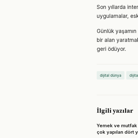
Son yıllarda inte
uygulamalar, eski
Günlük yaşamın h
bir alan yaratma
geri ödüyor.
dijital dünya
dijit
İlgili yazılar
Yemek ve mutfak 
çok yapılan dört y