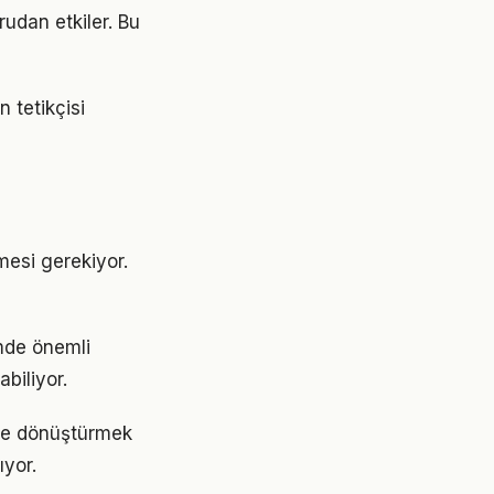
rudan etkiler. Bu
 tetikçisi
nmesi gerekiyor.
emde önemli
abiliyor.
ime dönüştürmek
yor.