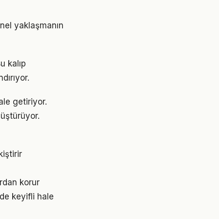
snel yaklaşmanın
u kalıp
dırıyor.
e getiriyor.
üştürüyor.
ştirir
rdan korur
e keyifli hale