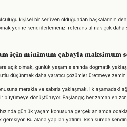
culuğu kişisel bir serüven olduğundan başkalarının den
pmak yerine kendi ilerlemenizi referans almak çok daha sa
am için minimum çabayla maksimum 
flere açık olmak, günlük yaşam alanında dogmatik yakla
utlu düşünmek daha yaratıcı çözümler üretmeye zemin h
usuna merakla ve sabırla yaklaşmak, ilk aşamadaki ağı
ir büyümeye dönüştürüyor. Başlangıç her zaman en zor k
hızında günlük yaşam konusuna gerçek anlamda odaklan
k gerekiyor. Bu alana yapılan yatırım, kısa sürede kendin