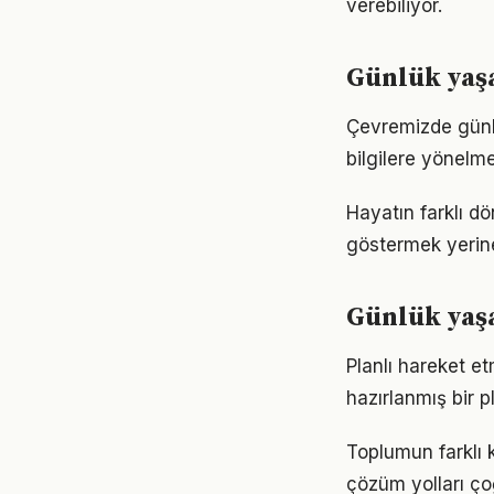
verebiliyor.
Günlük yaşa
Çevremizde günl
bilgilere yönelm
Hayatın farklı d
göstermek yerine
Günlük yaş
Planlı hareket et
hazırlanmış bir p
Toplumun farklı 
çözüm yolları ço