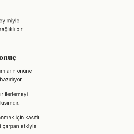
eyimiyle
ğlıklı bir
sonuç
şımların önüne
azırlıyor.
r ilerlemeyi
ısımdır.
mak için kasıtlı
i çarpan etkiyle