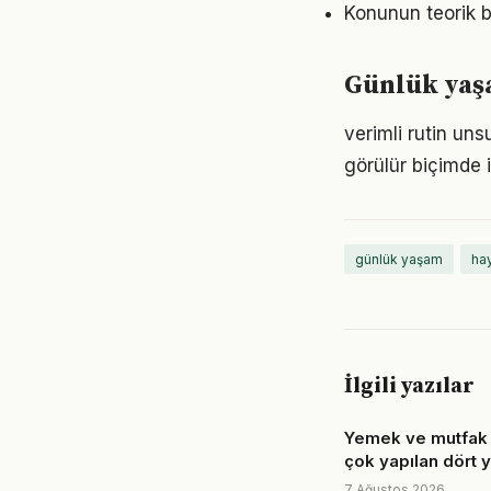
Konunun teorik b
Günlük yaşa
verimli rutin un
görülür biçimde i
günlük yaşam
hay
İlgili yazılar
Yemek ve mutfak 
çok yapılan dört y
7 Ağustos 2026