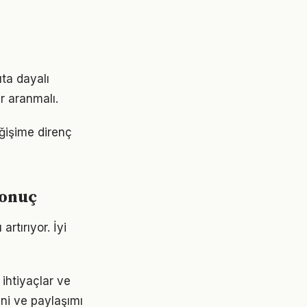
ta dayalı
r aranmalı.
ğişime direnç
sonuç
rtırıyor. İyi
ihtiyaçlar ve
ini ve paylaşımı