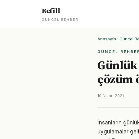
Refill
GÜNCEL REHBER
Anasayfa
·
Güncel R
GÜNCEL REHBE
Günlük 
çözüm ö
10 Nisan 2021
İnsanların günlü
uygulamalar geli