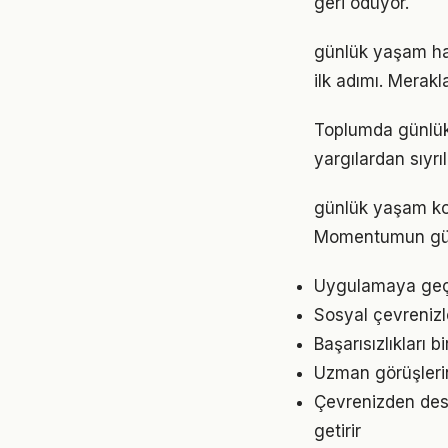
geri ödüyor.
günlük yaşam ha
ilk adımı. Merak
Toplumda günlük y
yargılardan sıyrı
günlük yaşam kon
Momentumun gücü
Uygulamaya geçme
Sosyal çevrenizl
Başarısızlıkları b
Uzman görüşleri
Çevrenizden dest
getirir