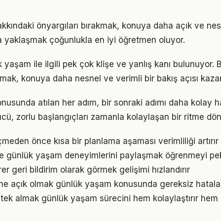
kkındaki önyargıları bırakmak, konuya daha açık ve ne
la yaklaşmak çoğunlukla en iyi öğretmen oluyor.
aşam ile ilgili pek çok klişe ve yanlış kanı bulunuyor. B
lmak, konuya daha nesnel ve verimli bir bakış açısı kazan
usunda atılan her adım, bir sonraki adımı daha kolay hal
, zorlu başlangıçları zamanla kolaylaşan bir ritme dön
den önce kısa bir planlama aşaması verimliliği artırır
e günlük yaşam deneyimlerini paylaşmak öğrenmeyi peki
irer geri bildirim olarak görmek gelişimi hızlandırır
ne açık olmak günlük yaşam konusunda gereksiz hatala
ek almak günlük yaşam sürecini hem kolaylaştırır hem d